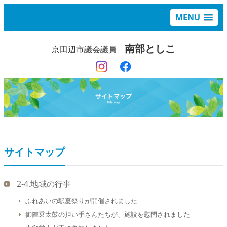
MENU
南部としこ
京田辺市議会議員
サイトマップ
2-4.地域の行事
ふれあいの駅夏祭りが開催されました
御陣乗太鼓の担い手さんたちが、施設を慰問されました