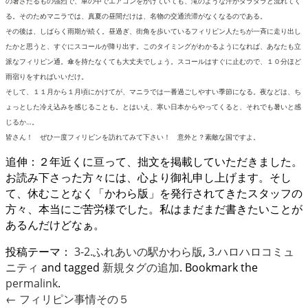
の暑さたるもの強烈で、車の中でエアコンをかけていても、滝のような汗がダラダラと流れてく
る。そのためマニラでは、真夏の昼間だけは、名物の交通渋滞がなくなるのである。
その後は、しばらく雨期が続く。昼過ぎ、街角を歩いているフィリピン人たちが一斉に走り出し
たかと思うと、すぐにスコールが降り出す。このタイミングがわかるようになれば、あなたも立
派なフィリピン通。傘を持たなくても大丈夫でしょう。スコールはすぐに止むので、１０分ほど
雨宿りをすればいいだけ。
そして、１１月から１月頃にかけてが、マニラでは一番過ごしやすい季節になる。夜などは、ち
ょっとした冷え込みを感じることも。とはいえ、寒い日本からやってくると、それでも暑いと感
じるか…。
皆さん！ ぜひ一度フィリピンを訪れてみて下さい！ 意外と？素敵な国ですよ。
追伸：２年近くに亘って、拙文を掲載していただきました。
お読み下さった方々には、心より御礼申し上げます。そし
て、休むことなく「かわら版」を発行されてきたスタッフの
方々、本当にご苦労様でした。私はまだまだ書きたいことが
あるんだけどなぁ。
投稿テーマ：
3-2.ふれあいの駅かわら版
,
3.ハロハロコミュ
ニティ
and tagged
新規タグの追加
. Bookmark the
permalink
.
←
フィリピン事情その５