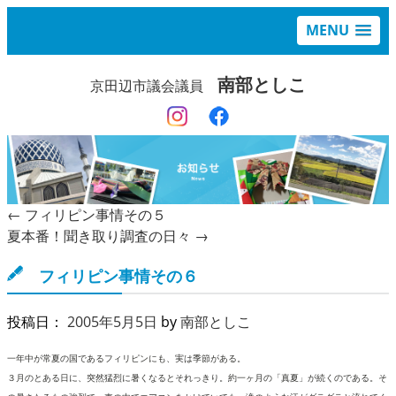
MENU
南部としこ
京田辺市議会議員
←
フィリピン事情その５
夏本番！聞き取り調査の日々
→
フィリピン事情その６
投稿日：
2005年5月5日
by
南部としこ
一年中が常夏の国であるフィリピンにも、実は季節がある。
３月のとある日に、突然猛烈に暑くなるとそれっきり。約一ヶ月の「真夏」が続くのである。そ