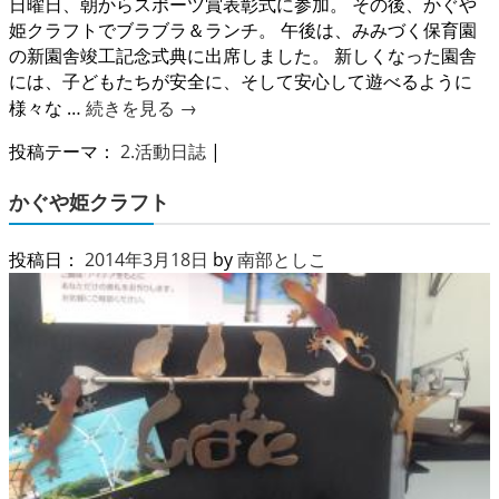
日曜日、朝からスポーツ賞表彰式に参加。 その後、かぐや
姫クラフトでブラブラ＆ランチ。 午後は、みみづく保育園
の新園舎竣工記念式典に出席しました。 新しくなった園舎
には、子どもたちが安全に、そして安心して遊べるように
様々な …
続きを見る
→
投稿テーマ：
2.活動日誌
|
かぐや姫クラフト
投稿日：
2014年3月18日
by
南部としこ