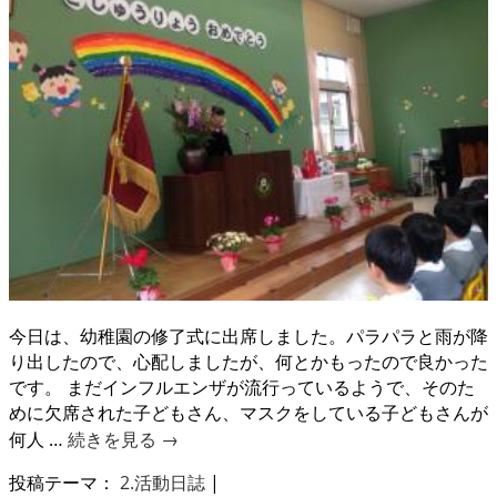
今日は、幼稚園の修了式に出席しました。パラパラと雨が降
り出したので、心配しましたが、何とかもったので良かった
です。 まだインフルエンザが流行っているようで、そのた
めに欠席された子どもさん、マスクをしている子どもさんが
何人 …
続きを見る
→
投稿テーマ：
2.活動日誌
|