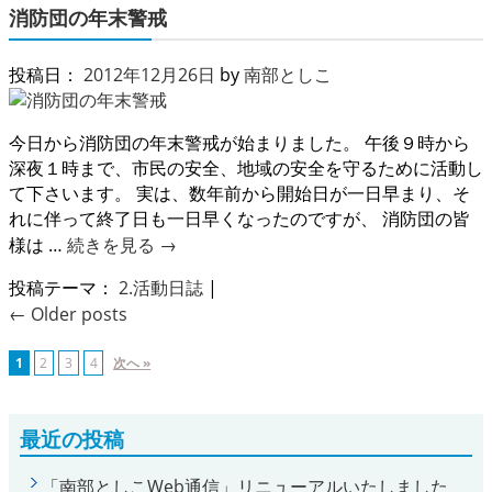
消防団の年末警戒
投稿日：
2012年12月26日
by
南部としこ
今日から消防団の年末警戒が始まりました。 午後９時から
深夜１時まで、市民の安全、地域の安全を守るために活動し
て下さいます。 実は、数年前から開始日が一日早まり、そ
れに伴って終了日も一日早くなったのですが、 消防団の皆
様は …
続きを見る
→
投稿テーマ：
2.活動日誌
|
←
Older posts
1
2
3
4
次へ »
最近の投稿
「南部としこWeb通信」リニューアルいたしました