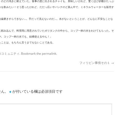
、のどの渇きに耐えていた。食事の度に出されるチャイも、美味しいけれど、驚くほど砂糖がたっぷ
水を飲みたい！そう思ったけれど、だだっ広いサバンナのど真ん中で、ミネラルウォーターを販売す
は歯磨きすらできない…。手だって洗えないのだ…。水がないということが、どんなに不安なことな
に頼み込んで、料理用に用意されていたポリタンクの中から、コップ一杯の水をわけてもらった。そ
や。コップ一杯の水でも、結構使えるやん！」
たことは、もちろん言うまでもないことである。
ハロコミュニティ
. Bookmark the
permalink
.
フィリピン事情その１
→
せん。
※
が付いている欄は必須項目です