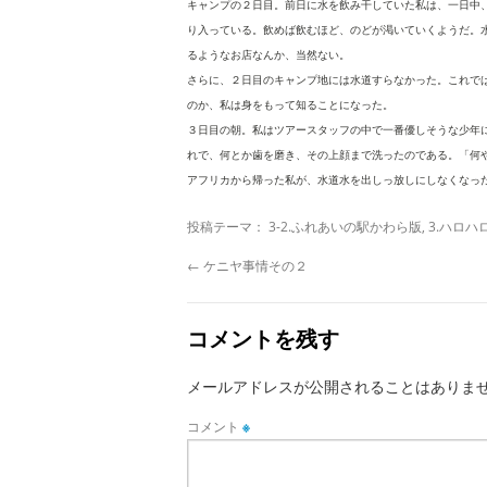
キャンプの２日目。前日に水を飲み干していた私は、一日中
り入っている。飲めば飲むほど、のどが渇いていくようだ。
るようなお店なんか、当然ない。
さらに、２日目のキャンプ地には水道すらなかった。これで
のか、私は身をもって知ることになった。
３日目の朝。私はツアースタッフの中で一番優しそうな少年
れで、何とか歯を磨き、その上顔まで洗ったのである。「何
アフリカから帰った私が、水道水を出しっ放しにしなくなっ
投稿テーマ：
3-2.ふれあいの駅かわら版
,
3.ハロ
←
ケニヤ事情その２
コメントを残す
メールアドレスが公開されることはありま
コメント
※