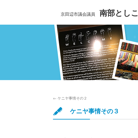
南部とし
京田辺市議会議員
←
ケニヤ事情その２
ケニヤ事情その３