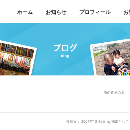
こ
ホーム
お知らせ
プロフィール
お
酒の肴その３
→
投稿日：
2004年10月2日
by
南部としこ