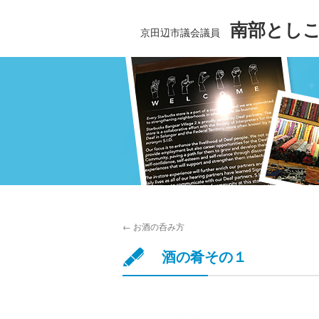
南部とし
京田辺市議会議員
←
お酒の呑み方
酒の肴その１