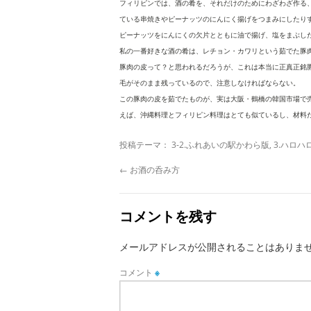
フィリピンでは、酒の肴を、それだけのためにわざわざ作る
ている串焼きやピーナッツのにんにく揚げをつまみにしたり
ピーナッツをにんにくの欠片とともに油で揚げ、塩をまぶし
私の一番好きな酒の肴は、レチョン・カワリという茹でた豚
豚肉の皮って？と思われるだろうが、これは本当に正真正銘
毛がそのまま残っているので、注意しなければならない。
この豚肉の皮を茹でたものが、実は大阪・鶴橋の韓国市場で
えば、沖縄料理とフィリピン料理はとても似ているし、材料
投稿テーマ：
3-2.ふれあいの駅かわら版
,
3.ハロ
←
お酒の呑み方
コメントを残す
メールアドレスが公開されることはありま
コメント
※