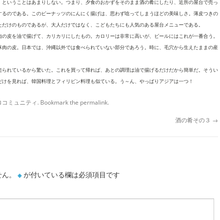
、ということはあまりしない。つまり、夕食のおかずをそのまま酒の肴にしたり、近所の屋台で売っ
するのである。このピーナッツのにんにく揚げは、思わず唸ってしまうほどの美味しさ。薄皮つきの
ただけのものであるが、大人だけではなく、こどもたちにも人気のある屋台メニューである。
肉の皮を油で揚げて、カリカリにしたもの。カロリーは非常に高いが、ビールにはこれが一番合う。
豚肉の皮。日本では、沖縄以外では食べられていない部分であろう。時に、毛穴から生えたままの産
売られているから驚いた。これを買って帰れば、あとの調理は油で揚げるだけだから簡単だ。そうい
だけを見れば、韓国料理とフィリピン料理も似ている。う～ん、やっぱりアジアは一つ！
ハロコミュニティ
. Bookmark the
permalink
.
酒の肴その３
→
せん。
※
が付いている欄は必須項目です