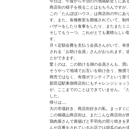
今日は、午後から宇治の六地蔵駅近くにあ
商店街の様子を視ることはもちろんですが
この「たんぽぽハウス」は商店街の中にあ
す。また、各種教室を開催されていて、制
バザーをしたり食事をしたり、またまたミ
そしてもう一つ、これがとても素晴らしい
す。
月々定額会費を支払う会員さんがいて、有
される「お助け会員」さんがおられます。
とができます。
驚くのは、この助ける側の会員さんも、買
そうやって地域でお互いを助け合う、無償
商売ではなく、有償ボランティアという形
新田辺駅東側商店街にもチャレンジショッ
が、ここまでのことはできていません。「
した。
帰りは…。
大の市場好き、商店街好きの私。まっすぐ
この御蔵山商店街は、まだこんな商店街が
鶏肉屋さんで唐揚げと手羽先の照り焼きを
んが店番をされているお店では胡瓜のぬか