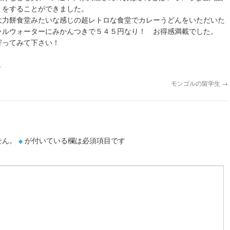
」をすることができました。
大力餅食堂みたいな感じの超レトロな食堂でカレーうどんをいただいた
ラルウォーターにみかんつきで５４５円なり！ お得感満載でした。
寄ってみて下さい！
.
モンゴルの留学生
→
せん。
※
が付いている欄は必須項目です