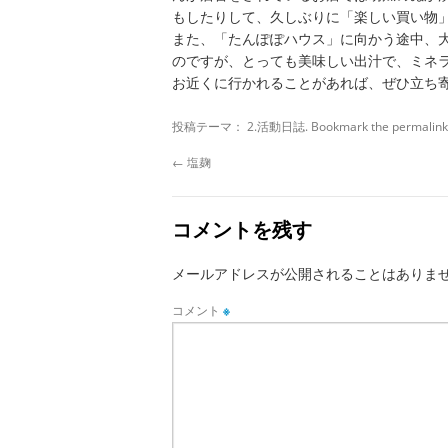
もしたりして、久しぶりに「楽しい買い物
また、「たんぽぽハウス」に向かう途中、
のですが、とっても美味しい出汁で、ミネ
お近くに行かれることがあれば、ぜひ立ち
投稿テーマ：
2.活動日誌
. Bookmark the
permalink
←
塩麹
コメントを残す
メールアドレスが公開されることはありま
コメント
※