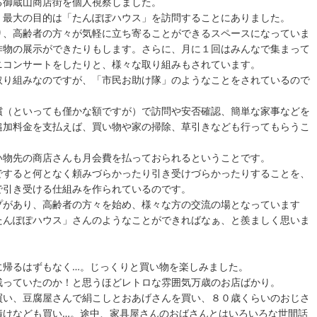
る御蔵山商店街を個人視察しました。
、最大の目的は「たんぽぽハウス」を訪問することにありました。
り、高齢者の方々が気軽に立ち寄ることができるスペースになっていま
作物の展示ができたりもします。さらに、月に１回はみんなで集まって
ニコンサートをしたりと、様々な取り組みもされています。
取り組みなのですが、「市民お助け隊」のようなことをされているので
償（といっても僅かな額ですが）で訪問や安否確認、簡単な家事などを
追加料金を支払えば、買い物や家の掃除、草引きなども行ってもらうこ
い物先の商店さんも月会費を払っておられるということです。
ですると何となく頼みづらかったり引き受けづらかったりすることを、
で引き受ける仕組みを作られているのです。
プがあり、高齢者の方々を始め、様々な方の交流の場となっています
たんぽぽハウス」さんのようなことができればなぁ、と羨ましく思いま
に帰るはずもなく…。じっくりと買い物を楽しみました。
残っていたのか！と思うほどレトロな雰囲気万歳のお店ばかり。
買い、豆腐屋さんで絹こしとおあげさんを買い、８０歳くらいのおじさ
漬けなども買い…。途中、家具屋さんのおばさんとはいろいろな世間話