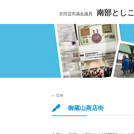
南部とし
京田辺市議会議員
←
塩麹
御蔵山商店街