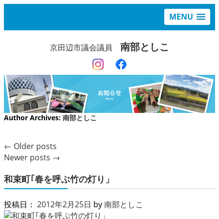
MENU
南部としこ
京田辺市議会議員
Author Archives:
南部としこ
←
Older posts
Newer posts
→
和束町｢春を呼ぶ竹の灯り」
投稿日：
2012年2月25日
by
南部としこ