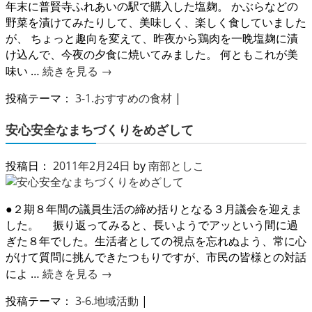
年末に普賢寺ふれあいの駅で購入した塩麹。 かぶらなどの
野菜を漬けてみたりして、美味しく、楽しく食していました
が、 ちょっと趣向を変えて、昨夜から鶏肉を一晩塩麹に漬
け込んで、今夜の夕食に焼いてみました。 何ともこれが美
味い …
続きを見る
→
投稿テーマ：
3-1.おすすめの食材
|
安心安全なまちづくりをめざして
投稿日：
2011年2月24日
by
南部としこ
●２期８年間の議員生活の締め括りとなる３月議会を迎えま
した。 振り返ってみると、長いようでアッという間に過
ぎた８年でした。生活者としての視点を忘れぬよう、常に心
がけて質問に挑んできたつもりですが、市民の皆様との対話
によ …
続きを見る
→
投稿テーマ：
3-6.地域活動
|