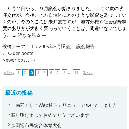
９月２日から、９月議会が始まりました。 この度の政
権交代が、今後、地方自治体にどのような影響を及ぼしてい
くのか、今のところは未知数ですが、地方分権や社会保障制
度のあり方が大きく変わっていくことは、間違いないでしょ
う。 …
続きを見る
→
投稿テーマ：
1-7.2009年9月議会
,
1.議会報告
|
←
Older posts
Newer posts
→
…
« 前へ
1
2
3
4
5
6
7
8
11
次へ »
最近の投稿
「南部としこWeb通信」リニューアルいたしました
新年明けましておめでとうございます
京田辺市民総合体育大会