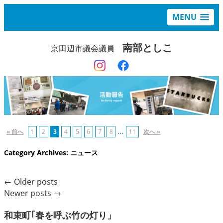
MENU
南部としこ
京田辺市議会議員
…
« 前へ
1
2
3
4
5
6
7
8
11
次へ »
Category Archives:
ニュース
←
Older posts
Newer posts
→
和束町｢春を呼ぶ竹の灯り」